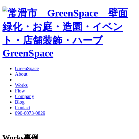
GreenSpace
GreenSpace
About
Works
Flow
Company
Blog
Contact
090-6073-0829
Works
事例