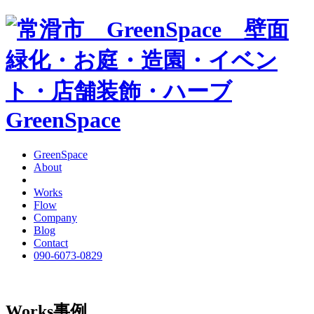
GreenSpace
GreenSpace
About
Works
Flow
Company
Blog
Contact
090-6073-0829
Works
事例